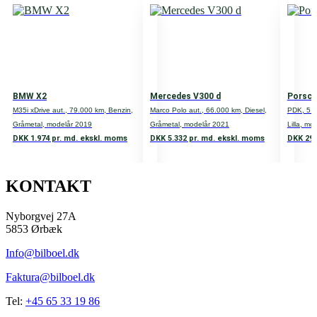
HK
503
Cylindere
8
BMW X2
Mercedes V300 d
Porsch
Ventiler
M35i xDrive aut., 79.000 km, Benzin,
Marco Polo aut., 66.000 km, Diesel,
PDK, 5.0
Gråmetal, modelår 2019
Gråmetal, modelår 2021
Lilla, mo
32
DKK 1.974 pr. md. ekskl. moms
DKK 5.332 pr. md. ekskl. moms
DKK 29.
Transmission
4-wheel drive
KONTAKT
Tank
Nyborgvej 27A
76
5853 Ørbæk
0-100 km/t.
Info@bilboel.dk
4,4
Faktura@bilboel.dk
Topfart
Tel:
+45 65 33 19 86