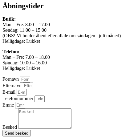
250 km/h
Åbningstider
Vægt
Butik:
2115 kg
Man – Fre: 8.00 – 17.00
Søndag: 11.00 – 15.00
Airbags
(OBS! Vi holder åbent efter aftale om søndagen i juli måned)
Helligdage: Lukket
7
Telefon:
Totalvægt
Man – Fre: 7.00 – 18.00
Søndag: 10.00 – 16.00
2820 kg
Helligdage: Lukket
Længde
Fornavn
529 cm
Efternavn
E-mail
Bredde
Telefonnummer
Emne
195 cm
Højde
Besked
150 cm
Send besked