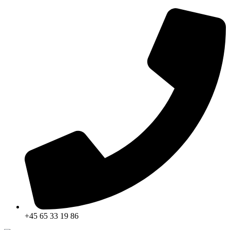
Skip
to
content
+45 65 33 19 86