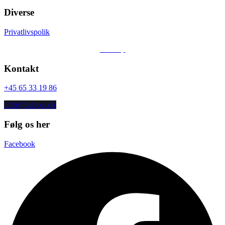
Leasing type
Diverse
Financial
Privatlivspolik
Førstegangsydelse
Sitemap
DKK 160.000
Kontakt
Totalpris i løbetiden
DKK 17.546
+45 65 33 19 86
Restværdi
Info@bilboel.dk
DKK 715.000
Følg os her
Løbetid
Facebook
12 mdr.
Forsikring
Ikke inkluderet