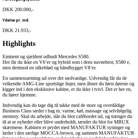
DKK 200.000,-
Ydelse pr. md.
DKK 21.933,-
Highlights
Eminent og sjældent udbudt Mercedes S580.
Her får du ikke en V6’er og hybrid som i dens navnebror, S580 e,
men derimod en silkeblød og håndbygget V8’er.
En sammensætning ud over det sædvanlige. Udvendig får du de
velkendte AMG-Line sportslige linjer, men åbner du først dørene og
kigger ind i den eksklusive kabine, er du ikke i tvivl. Det er her en,
du hører hjemme.
Indvendig kan du tage dig til takke med de store og overdådige
Business Class sæder i bag m. varme, køl, massage og selvfølgelig
memory. Skal du arbejde, slår du blot cafébordet ud, og trænger du
til at se nyheder eller blive underholdt, tænder du blot for MBUX
skærmene. Kabinen er prydet med MANUFAKTUR syninger og
læder i den særlige MOCCA-brown, og sammen MANUFAKTUR