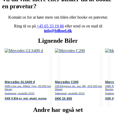
DKK 6.660
en prøvetur?
Der tages forbehold for tastefejl og positiv kreditgodkendelse.
Type
Kontakt
os
for
at
høre
mere
om
bilen
eller
booke
en
prøvetur.
Personvogn
Ring til os på
+45 65 33 19 86
eller send os en mail til
info@bilboel.dk
Motor
Lignende Biler
4,0
Antal døre
4
Antal gear
9
Mercedes GLS400 d
Mercedes C200
Merced
Gear type
AMG Line aut. 4Matic 7prs, 45.000 km,
CDi Elegance stc. aut. BE, 425.000 km,
AMG Road
Diesel,
Diesel,
Benzin,
A
Hvidmetal, modelår 2020
Sølvmetal, modelår 2010
Guldmeta
DKK 24.800
DKK 9.836 pr. md. ekskl. moms
DKK 29.
Volume
Andre har også set
3982