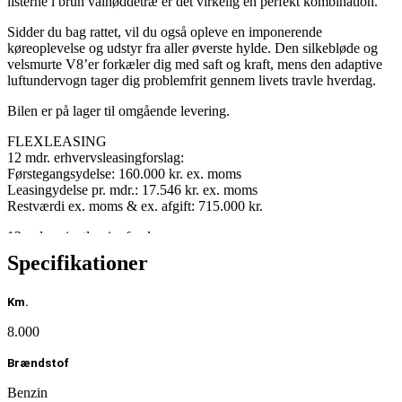
listerne i brun valnøddetræ er det virkelig en perfekt kombination.
Sidder du bag rattet, vil du også opleve en imponerende
køreoplevelse og udstyr fra aller øverste hylde. Den silkebløde og
velsmurte V8’er forkæler dig med saft og kraft, mens den adaptive
luftundervogn tager dig problemfrit gennem livets travle hverdag.
Bilen er på lager til omgående levering.
FLEXLEASING
12 mdr. erhvervsleasingforslag:
Førstegangsydelse: 160.000 kr. ex. moms
Leasingydelse pr. mdr.: 17.546 kr. ex. moms
Restværdi ex. moms & ex. afgift: 715.000 kr.
12 mdr. privatleasingforslag:
Førstegangsydelse: 200.000 kr. inkl. moms
Specifikationer
Leasingydelse pr. mdr.: 21.936 kr. inkl. moms
Restværdi ex. moms & ex. afgift: 715.000 kr.
Km.
AF UDSTYR:
– AMG Line eksteriør
8.000
– AMG 21″ alufælge
– MANUFAKTUR interiør i MOCCA Brown
Brændstof
– MANUFAKTUR lister i brun valnøddetræ
Benzin
– First-class bagsæder