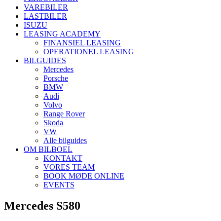
VAREBILER
LASTBILER
ISUZU
LEASING ACADEMY
FINANSIEL LEASING
OPERATIONEL LEASING
BILGUIDES
Mercedes
Porsche
BMW
Audi
Volvo
Range Rover
Skoda
VW
Alle bilguides
OM BILBOEL
KONTAKT
VORES TEAM
BOOK MØDE ONLINE
EVENTS
Mercedes S580