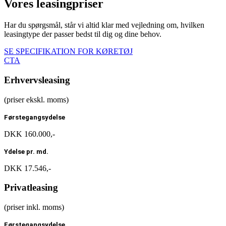
Vores leasingpriser
Har
du
spørgsmål,
står
vi
altid
klar
med
vejledning
om,
hvilken
leasingtype
der
passer
bedst
til
dig
og
dine
behov.
SE SPECIFIKATION FOR KØRETØJ
CTA
Erhvervsleasing
(priser ekskl. moms)
Førstegangsydelse
DKK 160.000,-
Ydelse pr. md.
DKK 17.546,-
Privatleasing
(priser inkl. moms)
Førstegangsydelse