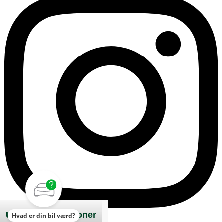
Udvid highlights
Udvid specifikationer
Hvad er din bil værd?