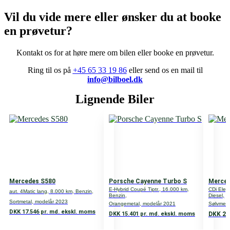
– Bright Chromed Lower Bumper Matrix Style Grille
Grønejerafgift
Vil du vide mere eller ønsker du at booke
– Keyless Entry&Go
– Soft close på dørene
DKK 13.440
en prøvetur?
– Garageportsåbner
– Elektrisk bagklap med håndfri åbning
Type
Kontakt
os
for
at
høre
mere
om
bilen
eller
booke
en
prøvetur.
– Sort kaleche med himmel beklædt
Personvogn
– Sorte bremsekalibre
Ring til os på
+45 65 33 19 86
eller send os en mail til
– Bluetooth
info@bilboel.dk
Motor
– DAB-radio
– 2-zone klimaanlæg
Lignende Biler
6,0
Der tages forbehold for tastefejl, og positiv kreditgodkendelse.
Antal døre
2
Antal gear
7
Mercedes S580
Porsche Cayenne Turbo S
Merced
Gear type
E-Hybrid Coupé Tiptr., 16.000 km,
CDi Eleg
aut. 4Matic lang, 8.000 km, Benzin,
Benzin,
Diesel,
A
Sortmetal, modelår 2023
Orangemetal, modelår 2021
Sølvmeta
DKK 17.546 pr. md. ekskl. moms
DKK 24
DKK 15.401 pr. md. ekskl. moms
Volume