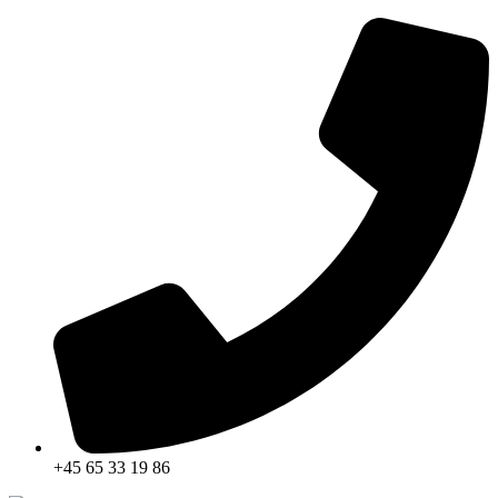
Skip
to
content
+45 65 33 19 86