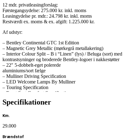
12 mdr. privatleasingforslag:
Førstegangsydelse: 275.000 kr. inkl. moms
Leasingydelse pr. mdr.: 24.798 kr. inkl. moms
Restværdi ex. moms & ex. afgift: 1.225.000 kr.
Af udstyr:
– Bentley Continental GTC 1st Edition
– Magnetic Grey Metallic (mørkegrå metallakering)
– Interior Colour Split – B i “Linen” (lys) / Beluga (sort) med
kontrastsyninger og broderede Bentley-logoer i nakkestøtter
– 22″ 5-dobbelt-eget polerede
aluminiums/sort fælge
– Mulliner Driving Specification
– LED Welcome Lamps By Mulliner
– Touring Specification
– Front Seat Comfort Specification
– Centenary Specification
Specifikationer
– First Edition Specification
– Mood Lighting Specification
– City Specification
Km.
– NAIM surround sound.
29.000
– Rotating display.
– Piano Black single finish veneer (interiørlister)
Brændstof
– “Piano Black single finish veneer centerkonsol