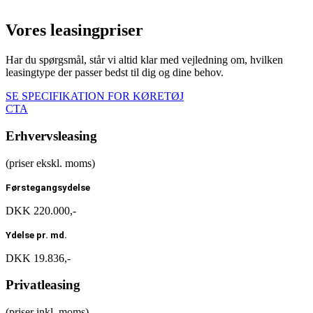
Vores leasingpriser
Har
du
spørgsmål,
står
vi
altid
klar
med
vejledning
om,
hvilken
leasingtype
der
passer
bedst
til
dig
og
dine
behov.
SE SPECIFIKATION FOR KØRETØJ
CTA
Erhvervsleasing
(priser ekskl. moms)
Førstegangsydelse
DKK 220.000,-
Ydelse pr. md.
DKK 19.836,-
Privatleasing
(priser inkl. moms)