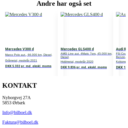
Andre har også set
5960
HK
635
Cylindere
12
Mercedes V300 d
Mercedes GLS400 d
Audi R
Ventiler
AMG Line aut. 4Matic 7prs, 45.000 km,
FSi Coupé
Marco Polo aut., 66.000 km, Diesel,
Diesel,
Benzin,
Gråmetal, modelår 2021
48
Hvidmetal, modelår 2020
Koksmeta
DKK 5.332 pr. md. ekskl. moms
DKK 1.
DKK 9.836 pr. md. ekskl. moms
Transmission
4-wheel drive
KONTAKT
Tank
Nyborgvej 27A
0-100 km/t.
5853 Ørbæk
3,8
Info@bilboel.dk
Topfart
Faktura@bilboel.dk