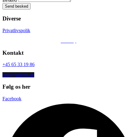
Besked
Financial
Send besked
Førstegangsydelse
Diverse
DKK 220.000
Privatlivspolik
Totalpris i løbetiden
Sitemap
DKK 19.836
Kontakt
Restværdi
DKK 1.225.000
+45 65 33 19 86
Løbetid
Info@bilboel.dk
12 mdr.
Følg os her
Forsikring
Facebook
Ikke inkluderet