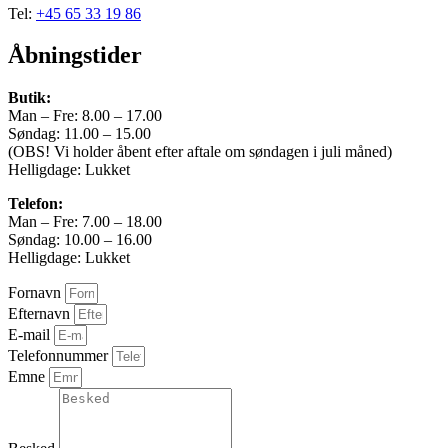
333 km/h
Tel:
+45 65 33 19 86
Vægt
Åbningstider
2414 kg
Butik:
Airbags
Man – Fre: 8.00 – 17.00
Søndag: 11.00 – 15.00
Totalvægt
(OBS! Vi holder åbent efter aftale om søndagen i juli måned)
Helligdage: Lukket
2865 kg
Telefon:
Længde
Man – Fre: 7.00 – 18.00
Søndag: 10.00 – 16.00
485 cm
Helligdage: Lukket
Bredde
Fornavn
195 cm
Efternavn
E-mail
Højde
Telefonnummer
Emne
140 cm
Leasing type