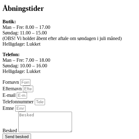
Åbningstider
Vægt
2810 kg
Butik:
Man – Fre: 8.00 – 17.00
Airbags
Søndag: 11.00 – 15.00
(OBS! Vi holder åbent efter aftale om søndagen i juli måned)
6
Helligdage: Lukket
Totalvægt
Telefon:
Man – Fre: 7.00 – 18.00
3480 kg
Søndag: 10.00 – 16.00
Helligdage: Lukket
Længde
Fornavn
505 cm
Efternavn
Bredde
E-mail
Telefonnummer
199 cm
Emne
Højde
187 cm
Besked
Leasing type
Send besked