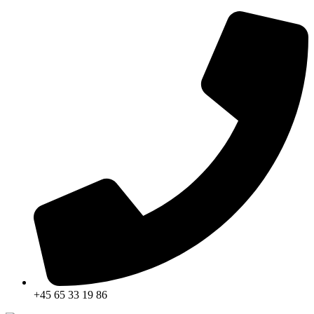
Skip
to
content
+45 65 33 19 86