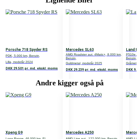
Lignende Biler
DKK 0
Type
Personvogn
Motor
3,0
Porsche 718 Spyder RS
Mercedes SL63
Land R
Antal døre
AMG Roadster aut. 4Matic+, 8.000 km,
P510e Au
PDK, 5.000 km, Benzin,
Benzin,
Benzin,
Lilla, modelår 2024
Guldmetal, modelår 2025
Gråmetal
5
DKK 29.501 pr. md. ekskl. moms
DKK 29.239 pr. md. ekskl. moms
DKK 9.9
Antal gear
Andre kigger også på
8
Gear type
A
Volume
2996
Xpeng G9
Mercedes A250
Merce
Long Range, 46.000 km, El,
AMG Line aut., 122.000 km, Benzin,
AMG Line