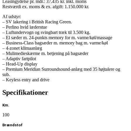
Leasingydelse pr. mdr.: 37.435 kr. inkl. moms
Restværdi ex. moms & ex. afgift: 1.150.000 kr.
Af udstyr:
– SV lakering i British Racing Green.
– Perlino hvid læderstue
– Luftundervogn og svingbart træk til 3.500 kg.
– El sæder m. 24-punkts memory for m. varme/køl/massage
– Business-Class bagsæder m. memory bag m. varme/køl
– 4-zonet klimaanlæg
– Mulimedieskærme m. betjening på bagsæder
– Adaptiv fartpilot
– Head-Up display
– Premium Meridian Surroundsound-anlæg med 35 højtalere og
sub.
– Keyless entry and drive
– Softclose af døre
– 22″ alufælge
Specifikationer
– Elektrisk panoromaglastag med skyde/vippe funktion.
– Multimediestyring i midterkonsol bag
Km.
– Bakspejl med digital kameravisning
– Cafémode indstigning på luftmodul.
100
– Bagklap med Event Suite funktion i læder (opklappelig bænk på)
– Ambientebelysning
Brændstof
– Læderbeklædte stolper og loft indvendigt