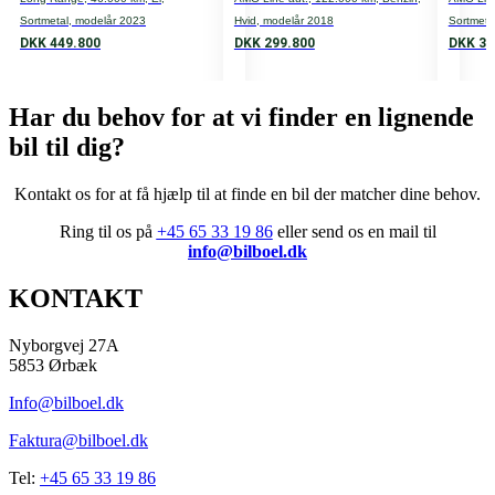
HK
Sortmetal, modelår 2023
Hvid, modelår 2018
Sortmeta
550
DKK 449.800
DKK 299.800
DKK 35
Cylindere
Har du behov for at vi finder en lignende
6
bil til dig?
Ventiler
24
Kontakt
os
for
at få hjælp til at finde en bil der matcher dine behov
.
Transmission
Ring til os på
+45 65 33 19 86
eller send os en mail til
info@bilboel.dk
4-wheel drive
KONTAKT
Tank
72
Nyborgvej 27A
5853 Ørbæk
0-100 km/t.
Info@bilboel.dk
5,0
Faktura@bilboel.dk
Topfart
Tel:
+45 65 33 19 86
242 km/h