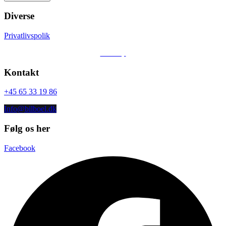
Financial
Diverse
Førstegangsydelse
Privatlivspolik
DKK 325.000
Sitemap
Totalpris i løbetiden
Kontakt
DKK 29.948
+45 65 33 19 86
Restværdi
Info@bilboel.dk
DKK 1.150.000
Følg os her
Løbetid
Facebook
12 mdr.
Forsikring
Ikke inkluderet