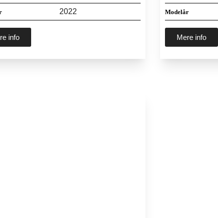
2022
r
Modelår
e info
Mere info