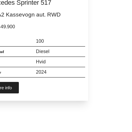
edes Sprinter 517
A2 Kassevogn aut. RWD
49.900
100
Diesel
tof
Hvid
2024
r
e info