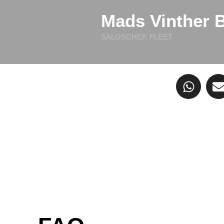
Mads Vinther
SALGSCHEF, FLEET