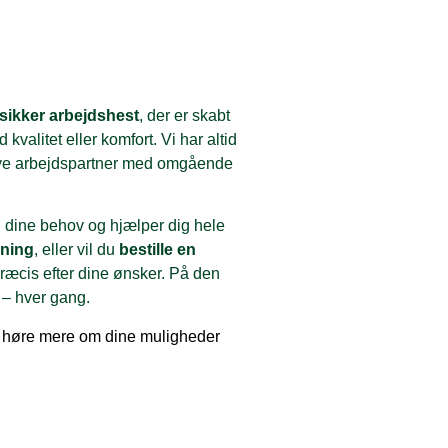
ssikker arbejdshest
, der er skabt
alitet eller komfort. Vi har altid
n nye arbejdspartner med omgående
il dine behov og hjælper dig hele
ning
, eller vil du
bestille en
 præcis efter dine ønsker. På den
 – hver gang.
r at høre mere om dine muligheder