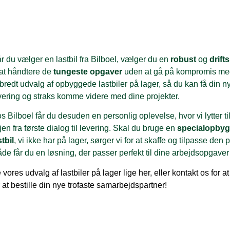
r du vælger en lastbil fra Bilboel, vælger du en
robust
og
drift
l at håndtere de
tungeste opgaver
uden at gå på kompromis med kv
 bredt udvalg af opbyggede lastbiler på lager, så du kan få di
vering og straks komme videre med dine projekter.
s Bilboel får du desuden en personlig oplevelse, hvor vi lytter t
jen fra første dialog til levering. Skal du bruge en
specialopbyg
stbil
, vi ikke har på lager, sørger vi for at skaffe og tilpasse den
de får du en løsning, der passer perfekt til dine arbejdsopgaver
 vores udvalg af lastbiler på lager lige her, eller kontakt os fo
r at bestille din nye trofaste samarbejdspartner!