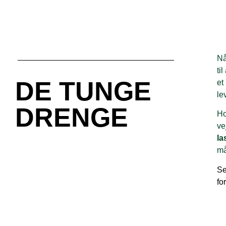
Nå
ti
DE TUNGE
et
le
DRENGE
Ho
ve
la
må
Se
fo