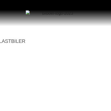
LASTBILER
ISUZU
LEASING ACADEMY
OM BILBOEL
Lastbiler