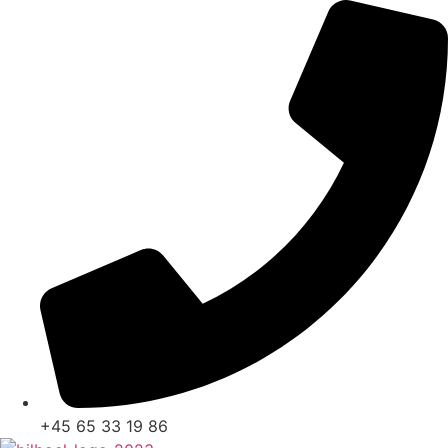
Skip
to
content
+45 65 33 19 86