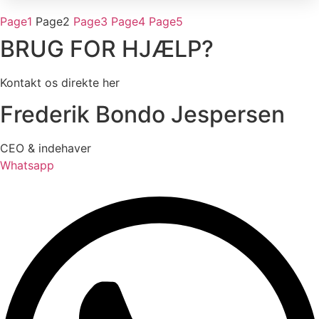
Page
1
Page
2
Page
3
Page
4
Page
5
BRUG FOR HJÆLP?
Kontakt os direkte her
Frederik Bondo Jespersen
CEO & indehaver
Whatsapp