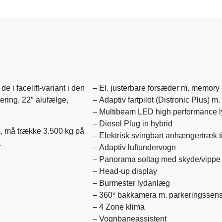
 i facelift-variant i den
– El. justerbare forsæder m. memory o
ing, 22″ alufælge,
– Adaptiv fartpilot (Distronic Plus) m
– Multibeam LED high performance ly
– Diesel Plug in hybrid
, må trække 3.500 kg på
– Elektrisk svingbart anhængertræk t
.
– Adaptiv luftundervogn
– Panorama soltag med skyde/vippe 
– Head-up display
– Burmester lydanlæg
– 360* bakkamera m. parkeringssenso
– 4 Zone klima
– Vognbaneassistent