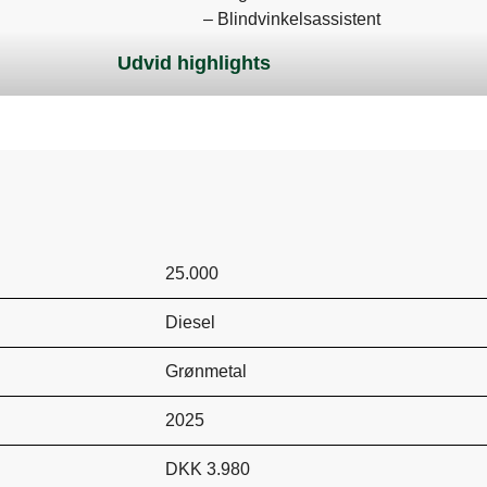
– Blindvinkelsassistent
– Aktiv parkeringsassistent
Udvid highlights
– Keyless go
– Magic Vision Control (opvarmede 
– Keyless entry
– Pre-Safe system
– Dæktryksmåler
– Elektrisk bagklap
– Ambiente belysning
– Trådløs mobilopladning
25.000
– Og meget meget mere…!
Der tages forbehold for positiv kredit
Diesel
isk ratstamme
Grønmetal
2025
DKK 3.980