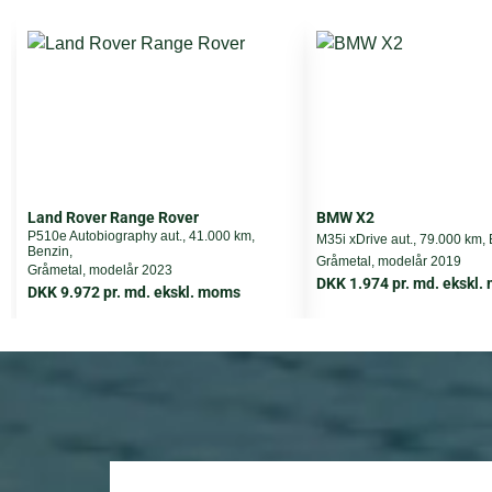
Længde
Bredde
Højde
Leasing type
Land Rover Range Rover
BMW X2
Førstegangsydelse
P510e Autobiography aut., 41.000 km,
M35i xDrive aut., 79.000 km, 
Benzin,
Gråmetal, modelår 2019
Gråmetal, modelår 2023
DKK 1.974 pr. md. ekskl
Totalpris i løbetiden
DKK 9.972 pr. md. ekskl. moms
Restværdi
Løbetid
Forsikring