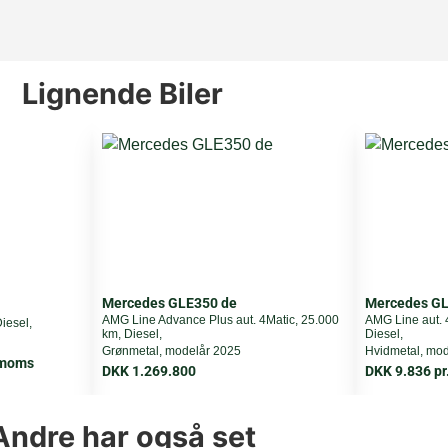
333
4
Lignende Biler
16
4-wheel drive
65
6,9
210 km/h
Mercedes GLE350 de
Mercedes GL
AMG Line Advance Plus aut. 4Matic, 25.000
AMG Line aut. 
iesel,
km, Diesel,
Diesel,
2695 kg
Grønmetal, modelår 2025
Hvidmetal, mod
. moms
DKK 1.269.800
DKK 9.836 pr
7
Andre har også set
3280 kg