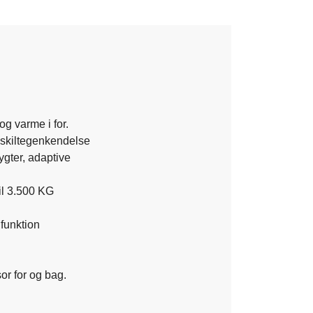
g varme i for.
. skiltegenkendelse
gter, adaptive
il 3.500 KG
funktion
r for og bag.