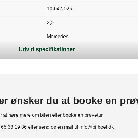
10-04-2025
2,0
Mercedes
Udvid specifikationer
DKK 0
Personvogn
2,0
5
ler ønsker du at booke en prø
9
or
at
høre
mere
om
bilen
eller
booke
en
prøvetur.
A
 65 33 19 86
eller send os en mail til
info@bilboel.dk
1993