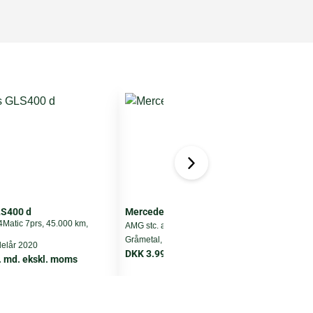
S400 d
Mercedes C63
4Matic 7prs, 45.000 km,
A
AMG stc. aut., 83.000 km, Benzin,
D
Gråmetal, modelår 2017
elår 2020
G
DKK 3.995 pr. md. ekskl. moms
. md. ekskl. moms