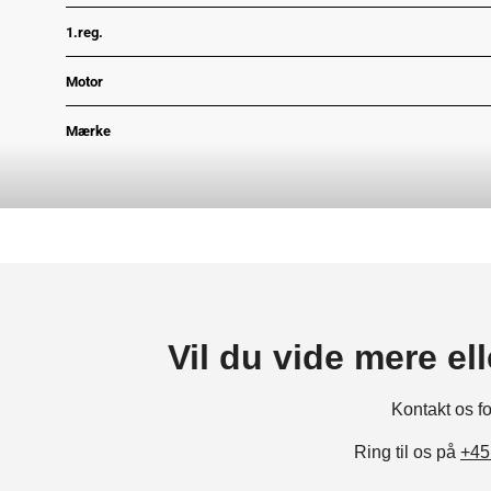
1.reg.
Motor
Mærke
Grønejerafgift
Type
Motor
Antal døre
Vil du vide mere el
Antal gear
Kontakt
os
f
Gear type
Ring til os på
+45
Volume