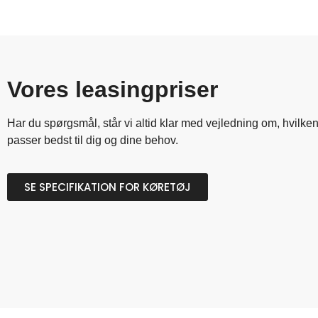
Vores leasingpriser
Har
du
spørgsmål,
står
vi
altid
klar
med
vejledning
om,
hvilke
passer
bedst
til
dig
og
dine
behov.
SE SPECIFIKATION FOR KØRETØJ