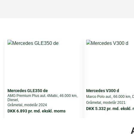
HK
Cylindere
Ventiler
Transmission
Tank
0-100 km/t.
Topfart
Mercedes GLE350 de
Mercedes V300 d
AMG Premium Plus aut. 4Matic, 46.000 km,
Marco Polo aut., 66.000 km, D
Diesel,
Gråmetal, modelår 2021
Vægt
Gråmetal, modelår 2024
DKK 5.332 pr. md. ekskl
DKK 6.893 pr. md. ekskl. moms
Airbags
Totalvægt