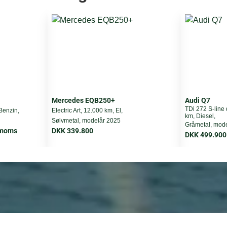
492 cm
195 cm
180 cm
Financial
Mercedes EQB250+
Audi Q7
DKK 110.000
TDi 272 S-line 
Benzin,
Electric Art, 12.000 km, El,
km, Diesel,
Sølvmetal, modelår 2025
Gråmetal, mod
DKK 6.974
. moms
DKK 339.800
DKK 499.900
DKK 480.000
12 mdr.
Ikke inkluderet