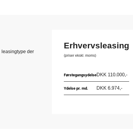
Erhvervsleasing
n
leasingtype
der
(priser ekskl. moms)
DKK 110.000,-
Førstegangsydelse
DKK 6.974,-
Ydelse pr. md.