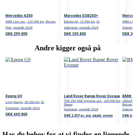
Motor
Antal døre
Mercedes A250
Mercedes EQB250+
Merce
5
AMG Line aut., 122.000 km, Benzin,
Electric Art, 12.000 km, El,
AMG Line
Hvid, modelår 2018
Sølvmetal, modelår 2025
Sortmeta
Antal gear
DKK 299.800
DKK 339.800
DKK 35
Gear type
Andre kigger også på
A
Volume
HK
228
Cylindere
Xpeng G9
Land Rover Range Rover Evoque
BMW X
TD4 180 HSE Dynamic aut., 118.000 km,
xDrive50
Long Range, 46.000 km, El,
Ventiler
Diesel,
Benzin,
Sortmetal, modelår 2023
Sortmetal, modelår 2018
Grønmeta
Transmission
DKK 449.800
DKK 2.397 pr. md. ekskl. moms
DKK 6.7
4-wheel drive
Har du behov for at vi finder en lignende
Tank