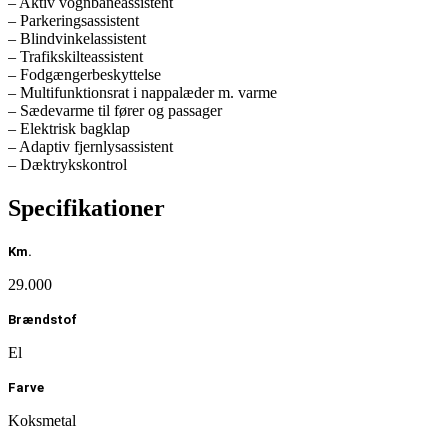
– Aktiv vognbaneassistent
– Parkeringsassistent
– Blindvinkelassistent
– Trafikskilteassistent
– Fodgængerbeskyttelse
– Multifunktionsrat i nappalæder m. varme
– Sædevarme til fører og passager
– Elektrisk bagklap
– Adaptiv fjernlysassistent
– Dæktrykskontrol
– DYNAMIC SELECT
– LED High Performance-forlygter
Specifikationer
– Keyless-go
– Ambientebelysning
Km.
– Mercedes-Benz nødopkaldssystem –
Apple CarPlay / Android Auto
29.000
– Og meget mere…!
Brændstof
Mulighed for tilkøb af vinterhjul på alufælge
Mulighed for tilkøb af LOOAD ladeløsning
El
Der tages forbehold for tastefejl og positiv kreditgodkendelse
Farve
Koksmetal