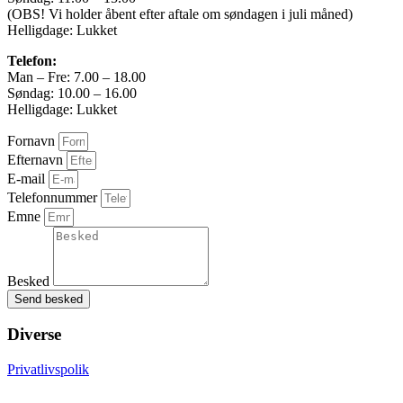
(OBS! Vi holder åbent efter aftale om søndagen i juli måned)
Højde
Helligdage: Lukket
161 cm
Telefon:
Man – Fre: 7.00 – 18.00
Leasing type
Søndag: 10.00 – 16.00
Helligdage: Lukket
Førstegangsydelse
Fornavn
DKK 0
Efternavn
Totalpris i løbetiden
E-mail
Telefonnummer
DKK 0
Emne
Besked
Send besked
Diverse
Privatlivspolik
Sitemap