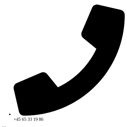
Skip
to
content
+45 65 33 19 86