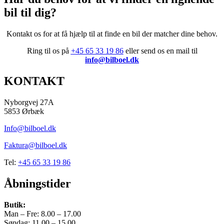
bil til dig?
0-100 km/t.
7,7
Kontakt
os
for
at få hjælp til at finde en bil der matcher dine behov
.
Topfart
Ring til os på
+45 65 33 19 86
eller send os en mail til
info@bilboel.dk
160 km/h
KONTAKT
Vægt
2110 kg
Nyborgvej 27A
5853 Ørbæk
Airbags
Info@bilboel.dk
Totalvægt
Faktura@bilboel.dk
2535 kg
Tel:
+45 65 33 19 86
Længde
Åbningstider
446 cm
Bredde
Butik:
Man – Fre: 8.00 – 17.00
183 cm
Søndag: 11.00 – 15.00