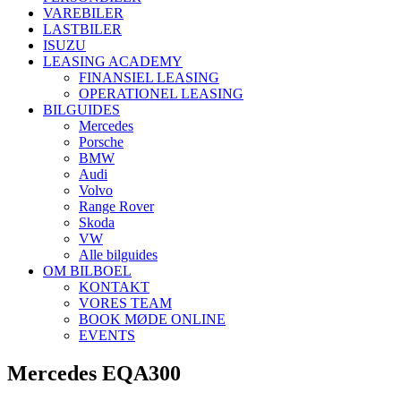
VAREBILER
LASTBILER
ISUZU
LEASING ACADEMY
FINANSIEL LEASING
OPERATIONEL LEASING
BILGUIDES
Mercedes
Porsche
BMW
Audi
Volvo
Range Rover
Skoda
VW
Alle bilguides
OM BILBOEL
KONTAKT
VORES TEAM
BOOK MØDE ONLINE
EVENTS
Mercedes EQA300