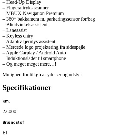
– Head-Up Display
– Fingeraftryks scanner
– MBUX Navigation Premium
– 360* bakkamera m. parkeringssensor for/bag
– Blindvinkelsassistent
– Laneassist
– Keyless entry
– Adaptiv fjernlys assistent
– Mercede logo projektering fra sidespejle
– Apple Carplay / Android Auto
– Induktionslader til smartphone
– Og meget meget mere…!
Mulighed for tilkøb af ydelser og udstyr:
– Mulighed for tilkøb af udvidet garanti fra Mercedes-Benz.
– Mulighed for tilkøb af LOOAD ladeløsning inkl. ladeboks
Specifikationer
– Mulighed for tilkøb af vinterhjul på alufælge.
Km.
Der tages forbehold for tastefejl og positiv kreditgodkendelse.
22.000
Brændstof
El