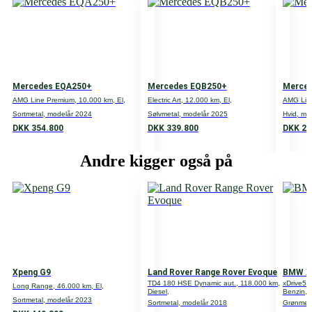
Type
Personvogn
Motor
Antal døre
Mercedes EQA250+
Mercedes EQB250+
Merced
5
AMG Line Premium, 10.000 km, El,
Electric Art, 12.000 km, El,
AMG Line
Sortmetal, modelår 2024
Sølvmetal, modelår 2025
Hvid, mo
Antal gear
DKK 354.800
DKK 339.800
DKK 29
Gear type
Andre kigger også på
A
Volume
HK
190
Cylindere
Xpeng G9
Land Rover Range Rover Evoque
BMW X
TD4 180 HSE Dynamic aut., 118.000 km,
xDrive50
Long Range, 46.000 km, El,
Ventiler
Diesel,
Benzin,
Sortmetal, modelår 2023
Sortmetal, modelår 2018
Grønmeta
Transmission