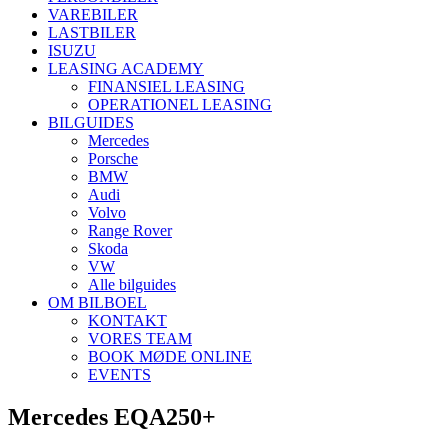
VAREBILER
LASTBILER
ISUZU
LEASING ACADEMY
FINANSIEL LEASING
OPERATIONEL LEASING
BILGUIDES
Mercedes
Porsche
BMW
Audi
Volvo
Range Rover
Skoda
VW
Alle bilguides
OM BILBOEL
KONTAKT
VORES TEAM
BOOK MØDE ONLINE
EVENTS
Mercedes EQA250+