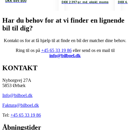
DKK 449.800
DKK 2.397 pr. md. ekskl. moms
DKK 6.7
F-wheel drive
Har du behov for at vi finder en lignende
Tank
bil til dig?
0-100 km/t.
8,6
Kontakt
os
for
at få hjælp til at finde en bil der matcher dine behov
.
Topfart
Ring til os på
+45 65 33 19 86
eller send os en mail til
info@bilboel.dk
160 km/h
KONTAKT
Vægt
2055 kg
Nyborgvej 27A
5853 Ørbæk
Airbags
Info@bilboel.dk
Totalvægt
Faktura@bilboel.dk
2470 kg
Tel:
+45 65 33 19 86
Længde
Åbningstider
446 cm