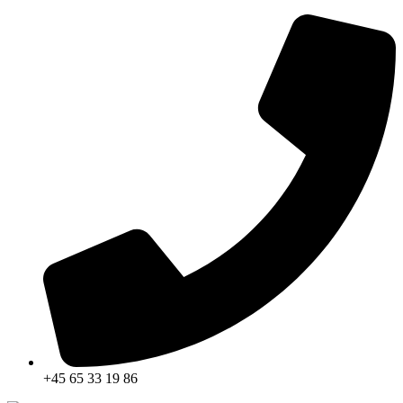
Skip
to
content
+45 65 33 19 86