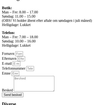
Bredde
Butik:
Man – Fre: 8.00 – 17.00
183 cm
Søndag: 11.00 – 15.00
(OBS! Vi holder åbent efter aftale om søndagen i juli måned)
Højde
Helligdage: Lukket
161 cm
Telefon:
Man – Fre: 7.00 – 18.00
Leasing type
Søndag: 10.00 – 16.00
Helligdage: Lukket
Førstegangsydelse
Fornavn
DKK 0
Efternavn
Totalpris i løbetiden
E-mail
Telefonnummer
DKK 0
Emne
Besked
Send besked
Diverse