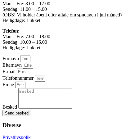
1183 kg
Man – Fre: 8.00 – 17.00
Søndag: 11.00 – 15.00
Airbags
(OBS! Vi holder åbent efter aftale om søndagen i juli måned)
Helligdage: Lukket
6
Telefon:
Totalvægt
Man – Fre: 7.00 – 18.00
Søndag: 10.00 – 16.00
1635 kg
Helligdage: Lukket
Længde
Fornavn
416 cm
Efternavn
E-mail
Bredde
Telefonnummer
Emne
176 cm
Højde
Besked
147 cm
Send besked
Leasing type
Diverse
Førstegangsydelse
Privatlivspolik
DKK 0