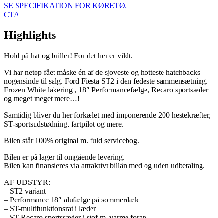
SE SPECIFIKATION FOR KØRETØJ
CTA
Highlights
Hold på hat og briller! For det her er vildt.
Vi har netop fået måske én af de sjoveste og hotteste hatchbacks
nogensinde til salg. Ford Fiesta ST2 i den fedeste sammensætning.
Frozen White lakering , 18″ Performancefælge, Recaro sportsæder
og meget meget mere…!
Samtidig bliver du her forkælet med imponerende 200 hestekræfter,
ST-sportsudstødning, fartpilot og mere.
Bilen står 100% original m. fuld servicebog.
Bilen er på lager til omgående levering.
Bilen kan finansieres via attraktivt billån med og uden udbetaling.
AF UDSTYR:
– ST2 variant
– Performance 18″ alufælge på sommerdæk
– ST-multifunktionsrat i læder
– ST Recaro sportssæder i stof m. varme foran.