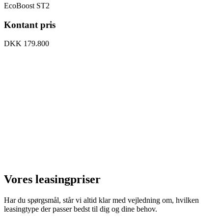
EcoBoost ST2
Kontant pris
DKK 179.800
Vores leasingpriser
Har
du
spørgsmål,
står
vi
altid
klar
med
vejledning
om,
hvilken
leasingtype
der
passer
bedst
til
dig
og
dine
behov.