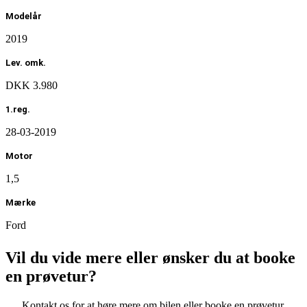
Modelår
2019
Lev. omk.
DKK 3.980
1.reg.
28-03-2019
Motor
1,5
Mærke
Ford
Grønejerafgift
Vil du vide mere eller ønsker du at booke
DKK 2.440
en prøvetur?
Type
Kontakt
os
for
at
høre
mere
om
bilen
eller
booke
en
prøvetur.