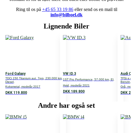
Personvogn
Ring til os på
+45 65 33 19 86
eller send os en mail til
info@bilboel.dk
Motor
Lignende Biler
1,5
Antal døre
3
Antal gear
6
Ford Galaxy
VW ID.3
Audi Q
Gear type
TDCi 150 Titanium aut. 7prs, 230.000 km,
TFSi e At
1ST Pro Performance, 57.000 km, El,
Diesel,
Benzin,
M
Hvid, modelår 2021
Koksmetal, modelår 2017
Grå, mod
DKK 189.800
DKK 119.800
DKK 24
Volume
Andre har også set
1496
HK
200