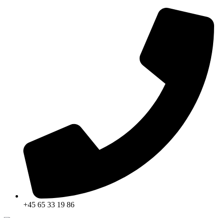
Skip
to
content
+45 65 33 19 86