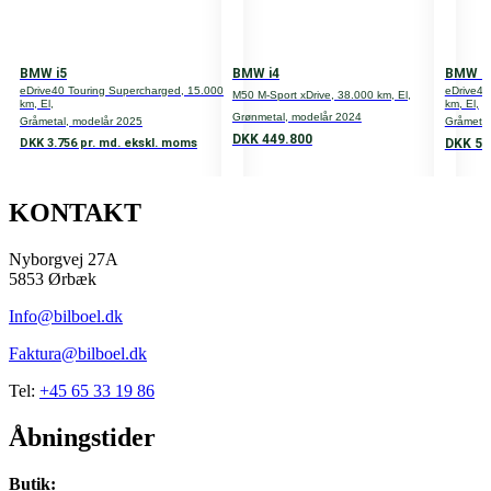
Cylindere
3
BMW i5
BMW i4
BMW i
Ventiler
eDrive40 Touring Supercharged, 15.000
eDrive40
M50 M-Sport xDrive, 38.000 km, El,
km, El,
km, El,
Grønmetal, modelår 2024
12
Gråmetal, modelår 2025
Gråmetal
DKK 449.800
DKK 59
DKK 3.756 pr. md. ekskl. moms
Transmission
F-wheel drive
KONTAKT
Tank
Nyborgvej 27A
42
5853 Ørbæk
0-100 km/t.
Info@bilboel.dk
6,5
Faktura@bilboel.dk
Topfart
Tel:
+45 65 33 19 86
232 km/h
Åbningstider
Vægt
Butik: