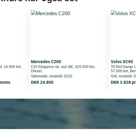
473 cm
189 cm
167 cm
Mercedes C200
Volvo XC90
DKK 0
t, 14.000 km,
CDi Elegance stc. aut. BE, 425.000 km,
T8 ReCharge Ul
Diesel,
57.000 km, Ben
Sølvmetal, modelår 2010
Grå, modelår 
DKK 0
. moms
DKK 24.800
DKK 3.828 pr