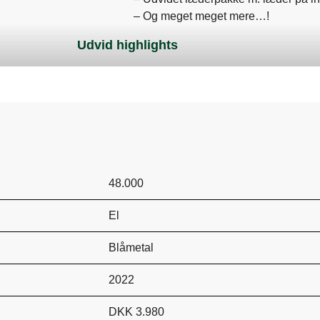
– Og meget meget mere…!
Mulighed for tilkøb af ydelser og udst
Udvid highlights
– Mulighed for tilkøb af FRAGUS Ext
– Mulighed for tilkøb af LOOAD ladel
– Mulighed for tilkøb af vinterhjul på
Der tages forbehold for tastefejl og p
48.000
El
Blåmetal
2022
DKK 3.980