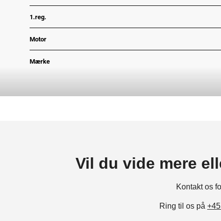
1.reg.
Motor
Mærke
Grønejerafgift
Type
Motor
Antal døre
Vil du vide mere el
Antal gear
Kontakt
os
f
Gear type
Ring til os på
+45
Volume