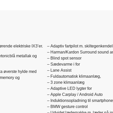
rende elektriske IX3’er.
– Adaptiv fartpilot m. skiltegenkende
– Harman/Kardon Surround sound a
tonicblå metallak og
– Blind spot sensor
– Sædevarme i for
– Lane Assist
fra øverste hylde med
– Fuldautomatisk klimaanlæg,
. memory og
– 3 zone klimaanlæg
– Adaptive LED lygter for
– Apple Carplay / Android Auto
– Induktionsopladning til smartphone
– BMW gesture control
– Udvidet læderpakke m. læder på i