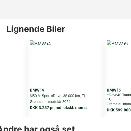
286
Lignende Biler
B-wheel drive
6,8
180 km/h
BMW i4
BMW i5
eDrive40 Touri
M50 M-Sport xDrive, 38.000 km, El,
El,
Grønmetal, modelår 2024
2260 kg
Gråmetal, mod
DKK 3.237 pr. md. ekskl. moms
DKK 599.800
6
Andre har også set
2725 kg