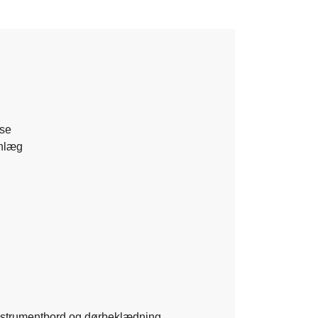
lse
nlæg
nstrumentbord og dørbeklædning