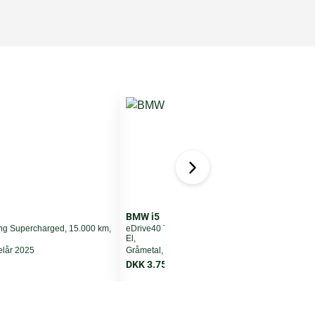
BMW i5
ng Supercharged, 15.000 km,
eDrive40 Touring Supercharged, 15.000 km,
M
El,
K
elår 2025
Gråmetal, modelår 2025
DKK 3.756 pr. md. ekskl. moms