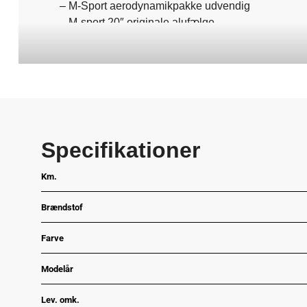
– M-Sport aerodynamikpakke udvendig
– M-sport 20″ originale alufælge
– M-Sport multifunktionsrat i læder
– M-Sport sportstole, elektrisk justerbar m. memory
– M-Sport shadowline
– M-Sport adaptiv justerbar undervogn
– Svingbart træk til 750 kg.
– Head-up display
– Panoramasoltag m. skyde/vippe-funktion
Specifikationer
Km.
Brændstof
Farve
Modelår
Lev. omk.