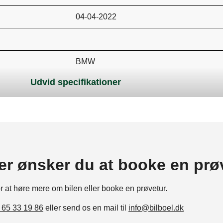
04-04-2022
BMW
Udvid specifikationer
DKK 0
Personvogn
5
ler ønsker du at booke en prø
or
at
høre
mere
om
bilen
eller
booke
en
prøvetur.
A
 65 33 19 86
eller send os en mail til
info@bilboel.dk