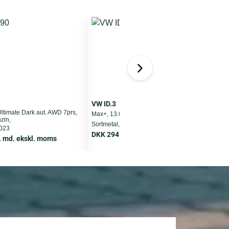
VW ID.3
timate Dark aut. AWD 7prs,
Max+, 13.000 km, El,
M
zin,
Sortmetal, modelår 2025
G
2023
DKK 294.800
. md. ekskl. moms