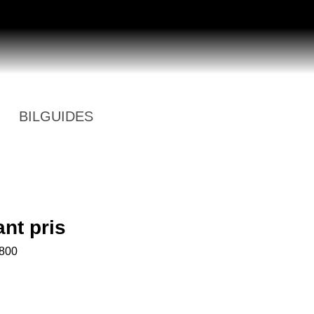
BILGUIDES
nt pris
800