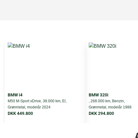
HK
Cylindere
Ventiler
Transmission
Tank
0-100 km/t.
Topfart
BMW i4
BMW 320i
M50 M-Sport xDrive, 38.000 km, El,
, 268.000 km, Benzin,
Grønmetal, modelår 2024
Grønmetal, modelår 1988
Vægt
DKK 449.800
DKK 294.800
Airbags
Totalvægt