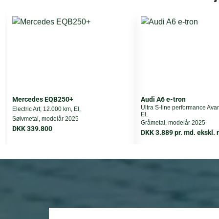
Længde
Bredde
Højde
Leasing type
Mercedes EQB250+
Audi A6 e-tron
Førstegangsydelse
Ultra S-line performance Avan
Electric Art, 12.000 km, El,
El,
Sølvmetal, modelår 2025
Gråmetal, modelår 2025
DKK 339.800
Totalpris i løbetiden
DKK 3.889 pr. md. ekskl