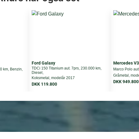
485 cm
195 cm
169 cm
Ford Galaxy
Mercedes V3
DKK 0
TDCi 150 Titanium aut. 7prs, 230.000 km,
00 km, Benzin,
Marco Polo aut.
Diesel,
Gråmetal, mod
Koksmetal, modelår 2017
DKK 0
DKK 949.800
DKK 119.800