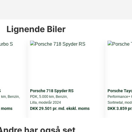
420
8
Lignende Biler
32
4-wheel drive
85
5,7
261 km/h
S
Porsche 718 Spyder RS
Porsche Tay
0 km, Benzin,
PDK, 5.000 km, Benzin,
Performance+ C
Lilla, modelår 2024
Sortmetal, mod
2085 kg
l. moms
DKK 29.501 pr. md. ekskl. moms
DKK 3.859 pr
6
Andre har også set
3080 kg