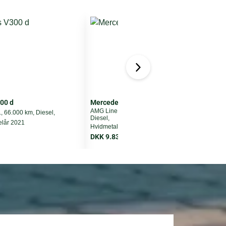
00 d
Mercedes GLS400 d
AMG Line aut. 4Matic 7prs, 45.000 km,
, 66.000 km, Diesel,
W
Diesel,
elår 2021
K
Hvidmetal, modelår 2020
DKK 9.836 pr. md. ekskl. moms