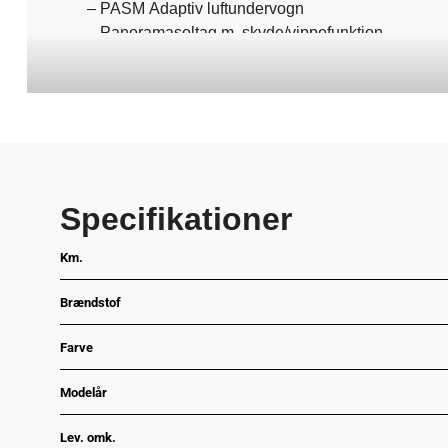
– PASM Adaptiv luftundervogn
– Panoramasoltag m. skyde/vippefunktion
– Sportsudstødning
– 18 vejs sportslædersæder m. memory foran
Specifikationer
Km.
Brændstof
Farve
Modelår
Lev. omk.