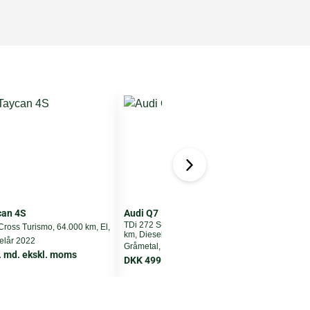
can 4S
Audi Q7
TDi 272 S-line quattro Tiptr. 7prs, 210.000
e
ross Turismo, 64.000 km, El,
km, Diesel,
E
elår 2022
Gråmetal, modelår 2017
G
. md. ekskl. moms
DKK 499.900