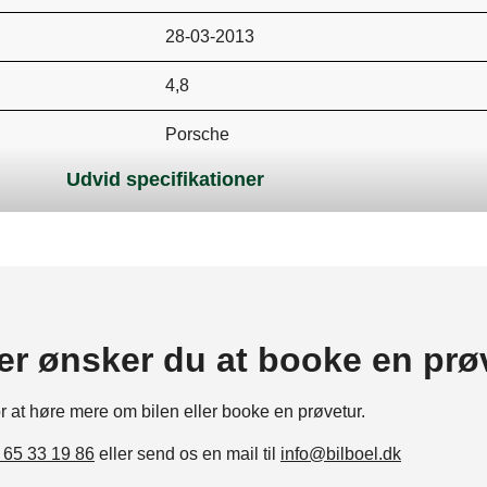
28-03-2013
4,8
Porsche
Udvid specifikationer
DKK 11.000
Personvogn
4,8
5
ler ønsker du at booke en prø
8
or
at
høre
mere
om
bilen
eller
booke
en
prøvetur.
A
 65 33 19 86
eller send os en mail til
info@bilboel.dk
4806