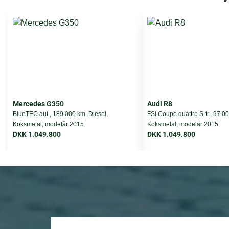
Længde
Bredde
Højde
Leasing type
Mercedes G350
Audi R8
Førstegangsydelse
BlueTEC aut., 189.000 km, Diesel,
FSi Coupé quattro S-tr., 97.0
Koksmetal, modelår 2015
Koksmetal, modelår 2015
DKK 1.049.800
DKK 1.049.800
Totalpris i løbetiden