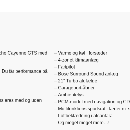
rsche Cayenne GTS med
– Varme og køl i forsæder
– 4-zonet klimaanlæg
– Fartpilot
 Du får performance på
– Bose Surround Sound anlæg
– 21″ Turbo alufælge
– Garageport-åbner
– Ambientelys
ansieres med og uden
– PCM-modul med navigation og CD-a
– Multifunktions sportsrat i læder m. 
– Loftbeklædning i alcantara
– Og meget meget mere…!