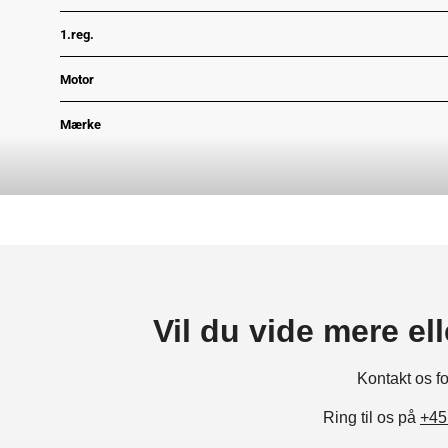
1.reg.
Motor
Mærke
Grønejerafgift
Type
Motor
Antal døre
Vil du vide mere el
Antal gear
Kontakt
os
f
Gear type
Ring til os på
+45
Volume