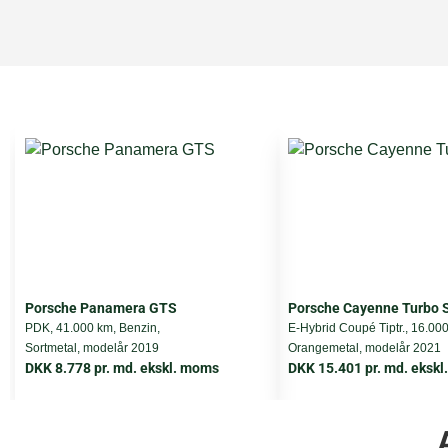
HK
Cylindere
Ventiler
Transmission
Tank
0-100 km/t.
Topfart
Porsche Panamera GTS
Porsche Cayenne Turbo 
PDK, 41.000 km, Benzin,
E-Hybrid Coupé Tiptr., 16.00
Sortmetal, modelår 2019
Orangemetal, modelår 2021
Vægt
DKK 8.778 pr. md. ekskl. moms
DKK 15.401 pr. md. eksk
Airbags
Totalvægt