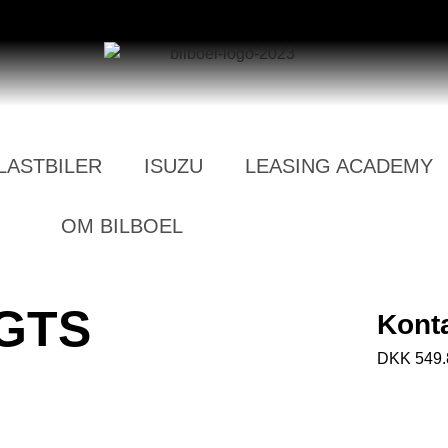
LASTBILER
ISUZU
LEASING ACADEMY
OM BILBOEL
 GTS
Konta
DKK 549.