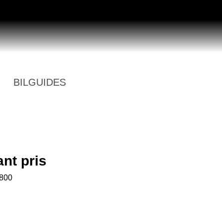
BILGUIDES
nt pris
800