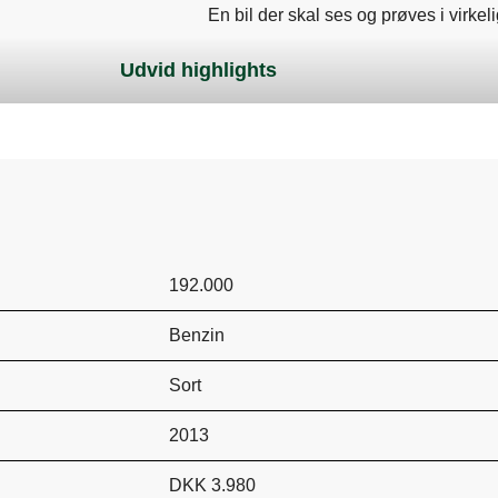
En bil der skal ses og prøves i virke
Der tages forbehold for tastefejl og p
Udvid highlights
192.000
Benzin
Sort
2013
DKK 3.980