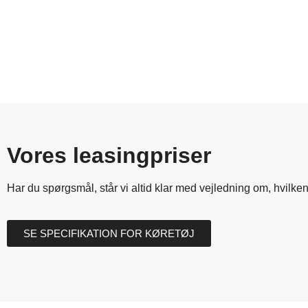
Vores leasingpriser
Har
du
spørgsmål,
står
vi
altid
klar
med
vejledning
om,
hvilke
SE SPECIFIKATION FOR KØRETØJ