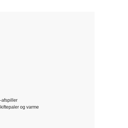
fspiller
skiftepaler og varme