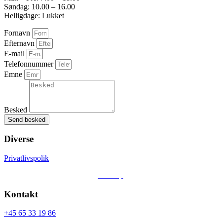
600 cm
Søndag: 10.00 – 16.00
Helligdage: Lukket
Bredde
Fornavn
204 cm
Efternavn
Højde
E-mail
Telefonnummer
233 cm
Emne
Leasing type
Førstegangsydelse
Besked
DKK 0
Send besked
Totalpris i løbetiden
Diverse
DKK 0
Privatlivspolik
Sitemap
Kontakt
+45 65 33 19 86