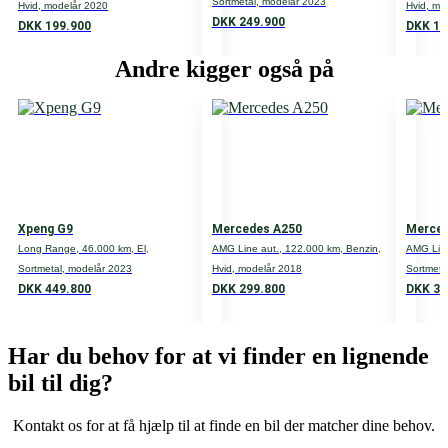
Sortmetal, modelår 2023
Hvid, modelår 2020
Hvid, mo
Antal døre
DKK 249.900
DKK 199.900
DKK 19
Antal gear
Andre kigger også på
6
Gear type
M
Volume
1968
Xpeng G9
Mercedes A250
Merce
Long Range, 46.000 km, El,
AMG Line aut., 122.000 km, Benzin,
AMG Line
HK
Sortmetal, modelår 2023
Hvid, modelår 2018
Sortmeta
177
DKK 449.800
DKK 299.800
DKK 35
Cylindere
Har du behov for at vi finder en lignende
4
bil til dig?
Ventiler
16
Kontakt
os
for
at få hjælp til at finde en bil der matcher dine behov
.