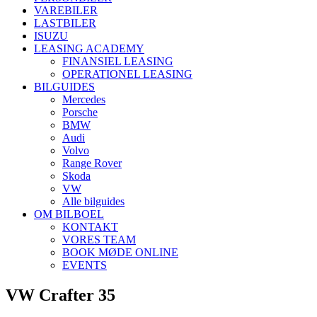
VAREBILER
LASTBILER
ISUZU
LEASING ACADEMY
FINANSIEL LEASING
OPERATIONEL LEASING
BILGUIDES
Mercedes
Porsche
BMW
Audi
Volvo
Range Rover
Skoda
VW
Alle bilguides
OM BILBOEL
KONTAKT
VORES TEAM
BOOK MØDE ONLINE
EVENTS
VW Crafter 35