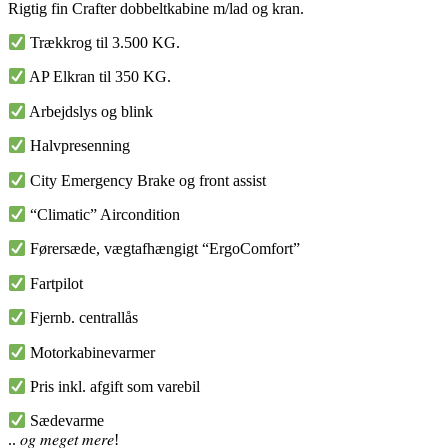
Rigtig fin Crafter dobbeltkabine m/lad og kran.
Trækkrog til 3.500 KG.
AP Elkran til 350 KG.
Arbejdslys og blink
Halvpresenning
City Emergency Brake og front assist
“Climatic” Aircondition
Førersæde, vægtafhængigt “ErgoComfort”
Fartpilot
Fjernb. centrallås
Motorkabinevarmer
Pris inkl. afgift som varebil
Sædevarme
.. 𝑜𝑔 𝑚𝑒𝑔𝑒𝑡 𝑚𝑒𝑟𝑒!