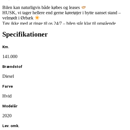
Bilen kan naturligvis både købes og leases
HUSK, vi tager hellere end gerne køretøjer i bytte uanset stand –
velmødt i Ørbæk
Tøv ikke med at ringe til os 24/7 – bilen står klar til omgående
levering!
Specifikationer
Salgschef Fleet, Mads Vinther Bramm
2551 5008
Km.
mads@bilboel.dk
141.000
Direktør, Aage Boel
4016 3986
Brændstof
aage@bilboel.dk
Diesel
Farve
Hvid
Modelår
2020
Lev. omk.