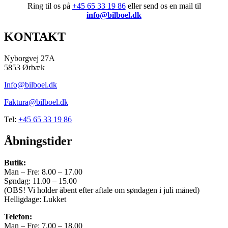
Transmission
Ring til os på
+45 65 33 19 86
eller send os en mail til
info@bilboel.dk
F-wheel drive
KONTAKT
Tank
75
Nyborgvej 27A
5853 Ørbæk
0-100 km/t.
Info@bilboel.dk
Topfart
Faktura@bilboel.dk
159 km/h
Tel:
+45 65 33 19 86
Vægt
Åbningstider
Airbags
2
Butik:
Man – Fre: 8.00 – 17.00
Totalvægt
Søndag: 11.00 – 15.00
(OBS! Vi holder åbent efter aftale om søndagen i juli måned)
3500 kg
Helligdage: Lukket
Længde
Telefon:
Man – Fre: 7.00 – 18.00