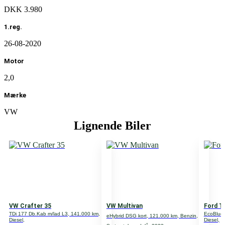
DKK 3.980
1.reg.
26-08-2020
Motor
2,0
Mærke
VW
Lignende Biler
Grønejerafgift
DKK 10.160
Type
Varevogn +Moms
Motor
VW Crafter 35
VW Multivan
Ford T
2,0
TDi 177 Db.Kab m/lad L3, 141.000 km,
EcoBlue 
eHybrid DSG kort, 121.000 km, Benzin,
Diesel,
Diesel,