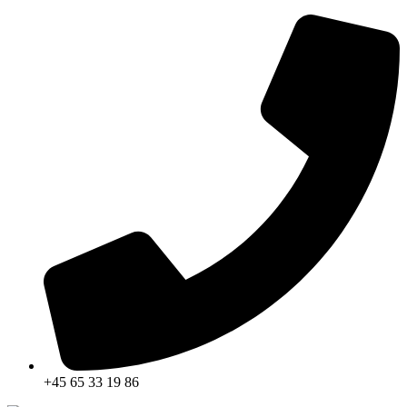
Skip
to
content
+45 65 33 19 86